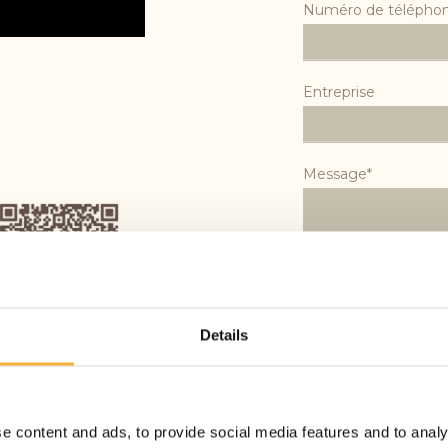
Numéro de télépho
Entreprise
Message*
Details
SCANNEZ CE CODE ET
J'accepte
la p
Privacy
ENREGISTREZ MES
policy
COORDONNÉES
e content and ads, to provide social media features and to analy