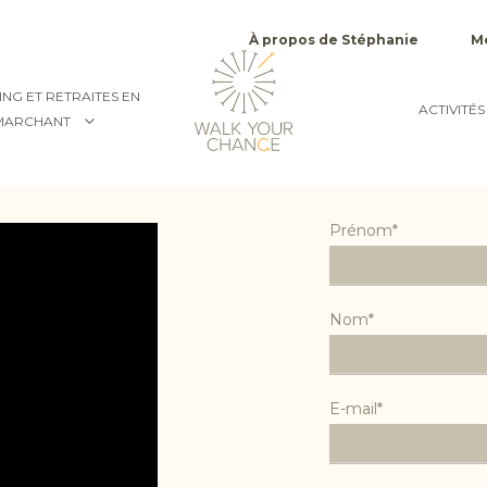
Top
À propos de Stéphanie
Mé
menu
NG ET RETRAITES EN
ACTIVITÉS
MARCHANT
Prénom*
Nom*
E-mail*