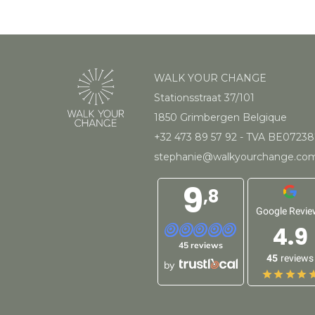
WALK YOUR CHANGE
Stationsstraat 37/101
1850 Grimbergen Belgique
+32 473 89 57 92
- TVA BE0723
stephanie@walkyourchange.co
9
,8
Google Revie
4.9
45 reviews
45
reviews
by