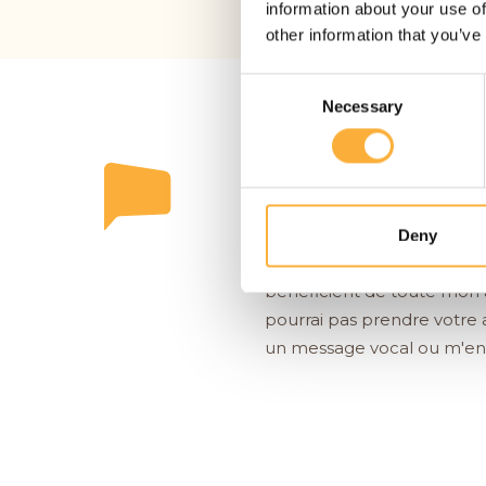
information about your use of
other information that you’ve
Consent
Necessary
Selection
Laissez un message
Vous pouvez me joindre s
Deny
Cependant, lorsque je suis
bénéficient de toute mon a
pourrai pas prendre votre 
un message vocal ou m'env