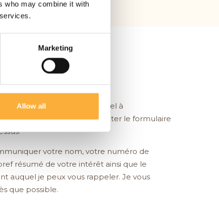
ers who may combine it with
 services.
Marketing
alement m'envoyer un courriel à
Allow all
lkyourchange.com
ou compléter le formulaire
essus.
ommuniquer votre nom, votre numéro de
ref résumé de votre intérêt ainsi que le
t auquel je peux vous rappeler. Je vous
ès que possible.