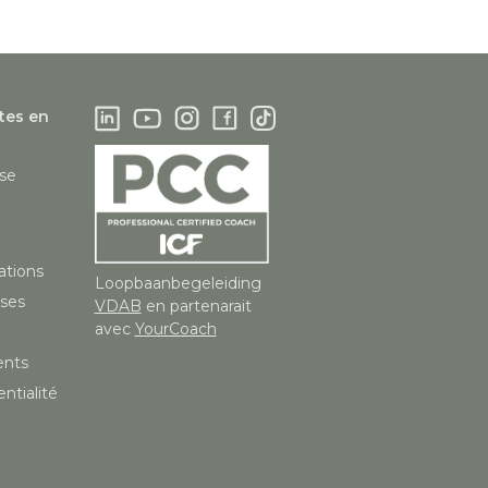
tes en
ise
ations
Loopbaanbegeleiding
nses
VDAB
en partenarait
avec
YourCoach
ents
ntialité