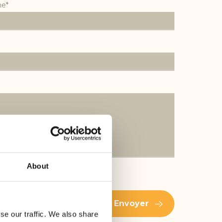
ne*
About
olitique de confidentialité
.
Envoyer
se our traffic. We also share