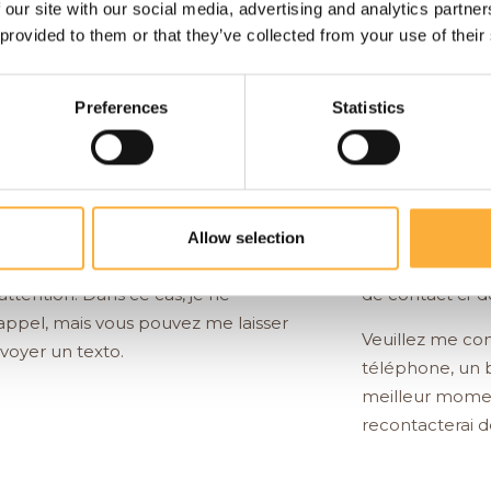
 our site with our social media, advertising and analytics partn
 provided to them or that they’ve collected from your use of their
Preferences
Statistics
ur mon portable:
+32 473 895 792
.
Vous pouvez ég
Allow selection
 en pleine séance, mes clients
stephanie@wa
ttention. Dans ce cas, je ne
de contact ci-d
appel, mais vous pouvez me laisser
Veuillez me c
oyer un texto.
téléphone, un b
meilleur momen
recontacterai d